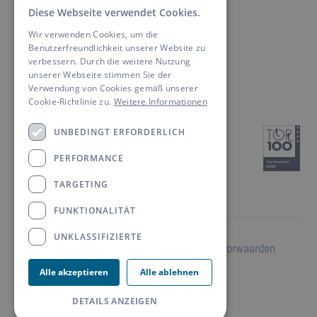
Carrière bij ANSMANN
Diese Webseite verwendet Cookies.
GERMAN
Wir verwenden Cookies, um die
ENGLISH
Benutzerfreundlichkeit unserer Website zu
Neem contact met ons op
verbessern. Durch die weitere Nutzung
Zoek een contactpersoon
unserer Webseite stimmen Sie der
Downloads
Verwendung von Cookies gemäß unserer
Cookie-Richtlinie zu.
Weitere Informationen
UNBEDINGT ERFORDERLICH
PERFORMANCE
TARGETING
FUNKTIONALITÄT
UNKLASSIFIZIERTE
Afdruk
Privacybeleid
GTC
Intrekking
Garantievoorwaarden
Cookies
Alle akzeptieren
Alle ablehnen
DETAILS ANZEIGEN
Copyright ©
2026
ANSMANN AG