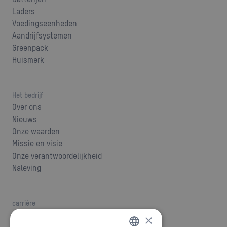
Laders
Voedingseenheden
Aandrijfsystemen
Greenpack
Huismerk
Het bedrijf
Over ons
Nieuws
Onze waarden
Missie en visie
Onze verantwoordelijkheid
Naleving
carrière
jobs
×