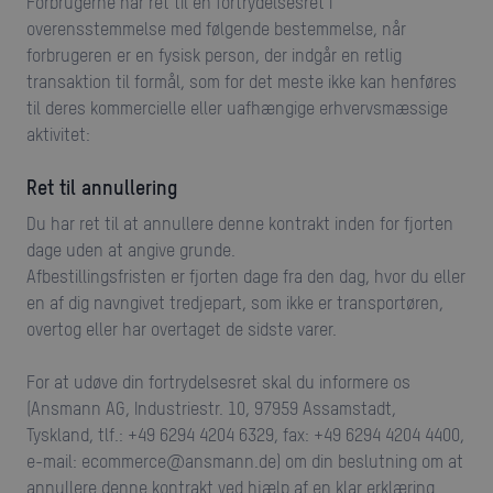
Forbrugerne har ret til en fortrydelsesret i
overensstemmelse med følgende bestemmelse, når
forbrugeren er en fysisk person, der indgår en retlig
transaktion til formål, som for det meste ikke kan henføres
til deres kommercielle eller uafhængige erhvervsmæssige
aktivitet:
Ret til annullering
Du har ret til at annullere denne kontrakt inden for fjorten
dage uden at angive grunde.
Afbestillingsfristen er fjorten dage fra den dag, hvor du eller
en af dig navngivet tredjepart, som ikke er transportøren,
overtog eller har overtaget de sidste varer.
For at udøve din fortrydelsesret skal du informere os
(Ansmann AG, Industriestr. 10, 97959 Assamstadt,
Tyskland, tlf.: +49 6294 4204 6329, fax: +49 6294 4204 4400,
e-mail: ecommerce@ansmann.de) om din beslutning om at
annullere denne kontrakt ved hjælp af en klar erklæring