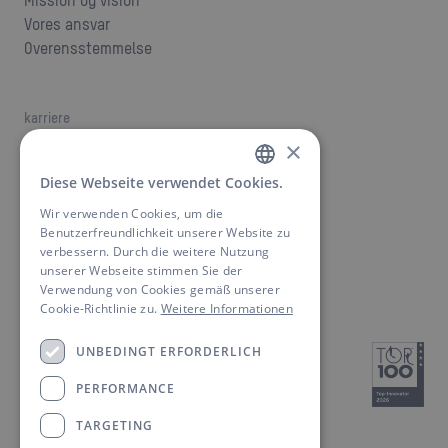
Mission og vision
Vores ansvar
Overensstemmelse
karriere
stillinger
×
Karriere hos ANSMANN
Diese Webseite verwendet Cookies.
GERMAN
Wir verwenden Cookies, um die
ENGLISH
Benutzerfreundlichkeit unserer Website zu
Kontakt os
verbessern. Durch die weitere Nutzung
Find en kontaktperson
unserer Webseite stimmen Sie der
Downloads
Verwendung von Cookies gemäß unserer
Cookie-Richtlinie zu.
Weitere Informationen
UNBEDINGT ERFORDERLICH
PERFORMANCE
TARGETING