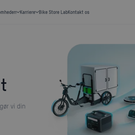
somheden
karriere
Bike Store Lab
Kontakt os
et