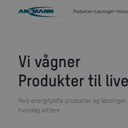
produkter
løsninger
Virk
Vi vågner
Produkter til liv
Med energifyldte produkter og løsninger gør vi din
hverdag lettere.