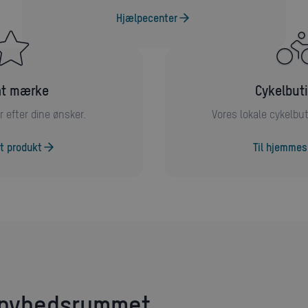
Hjælpecenter
vat mærke
Cykelbut
r efter dine ønsker.
Vores lokale cykelbu
t produkt
Til hjemmes
-nyhedsrummet