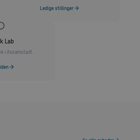
Ledige stillinger
ik Lab
tik i Assamstadt.
iden