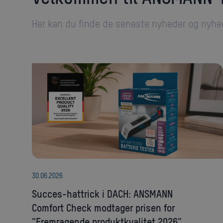
Her kan du finde de seneste nyheder og nyh
30
.
06
.
2026
Succes-hattrick i DACH: ANSMANN
Comfort Check modtager prisen for
”Fremragende produktkvalitet 2026”