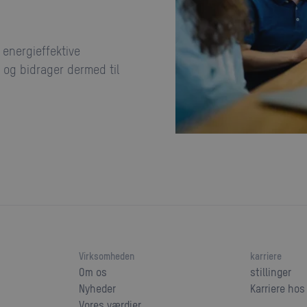
e og bidrager dermed til
Virksomheden
karriere
Om os
stillinger
Nyheder
Karriere ho
Vores værdier