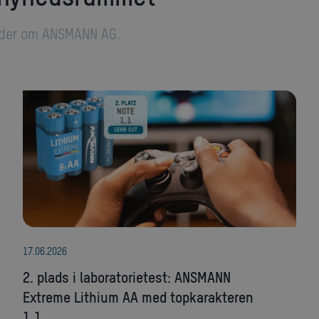
eder om ANSMANN AG.
17
.
06
.
2026
2. plads i laboratorietest: ANSMANN
Extreme Lithium AA med topkarakteren
1,1