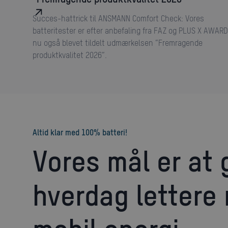
Succes-hattrick til ANSMANN Comfort Check: Vores
batteritester er efter anbefaling fra FAZ og PLUS X AWARD
nu også blevet tildelt udmærkelsen ”Fremragende
produktkvalitet 2026”.
Altid klar med 100% batteri!
Vores mål er at gøre din
hverdag lettere