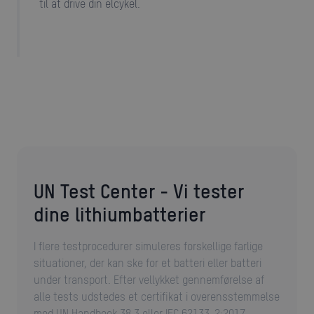
til at drive din elcykel.
UN Test Center - Vi tester
dine lithiumbatterier
I flere testprocedurer simuleres forskellige farlige
situationer, der kan ske for et batteri eller batteri
under transport. Efter vellykket gennemførelse af
alle tests udstedes et certifikat i overensstemmelse
med UN Handbook 38.3 eller IEC 62133-2:2017.