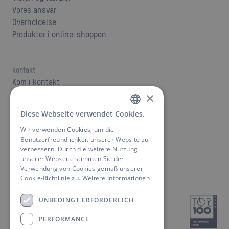
Vores ansvar
Overholdelse
Produkter i online-shoppen
kontakt
Kom i kontakt
downloader
×
Støtte
Diese Webseite verwendet Cookies.
GERMAN
Wir verwenden Cookies, um die
ENGLISH
Benutzerfreundlichkeit unserer Website zu
verbessern. Durch die weitere Nutzung
OEM - privat mærke
unserer Webseite stimmen Sie der
Byg dit produkt
Verwendung von Cookies gemäß unserer
Cookie-Richtlinie zu.
Weitere Informationen
UNBEDINGT ERFORDERLICH
PERFORMANCE