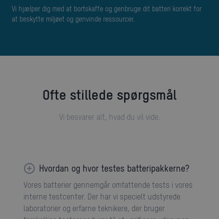
Vi hjælper dig med at bortskaffe og genbruge dit batteri korrekt for
at beskytte miljøet og genvinde ressourcer.
Ofte stillede spørgsmål
Vi besvarer alt, hvad du vil vide.
Hvordan og hvor testes batteripakkerne?
Vores batterier gennemgår omfattende tests i vores
interne testcenter. Der har vi specielt udstyrede
laboratorier og erfarne teknikere, der bruger