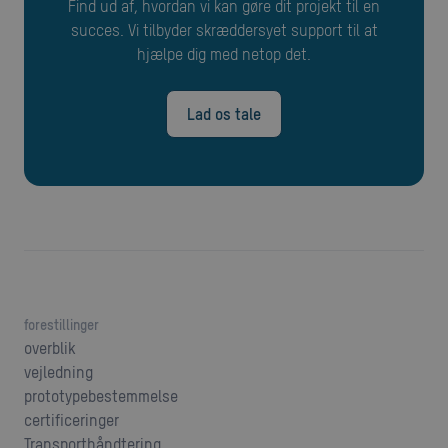
Find ud af, hvordan vi kan gøre dit projekt til en
succes. Vi tilbyder skræddersyet support til at
hjælpe dig med netop det.
Lad os tale
forestillinger
overblik
vejledning
prototypebestemmelse
certificeringer
Transporthåndtering