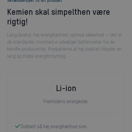
Skræddersyet til dit produkt
Kemien skal simpelthen være
rigtig!
Lang levetid, høj energitæthed, optimal sikkerhed — det er
de standarder, hvormed vi udvælger battericeller fra de
kendte producenter. Produkterne af høj kvalitet tilbyder en
lang og stabil energiforsyning.
Li-ion
Fremtidens energikilde.
Dobbelt så høj energitæthed som