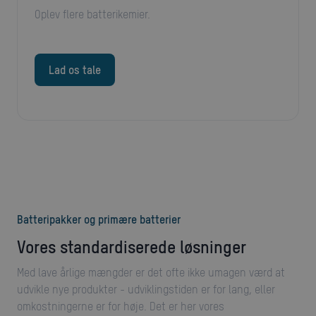
Oplev flere batterikemier.
Lad os tale
Batteripakker og primære batterier
Vores standardiserede løsninger
Med lave årlige mængder er det ofte ikke umagen værd at
udvikle nye produkter - udviklingstiden er for lang, eller
omkostningerne er for høje. Det er her vores