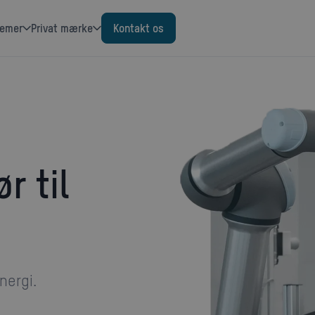
temer
Privat mærke
Kontakt os
r til
nergi.