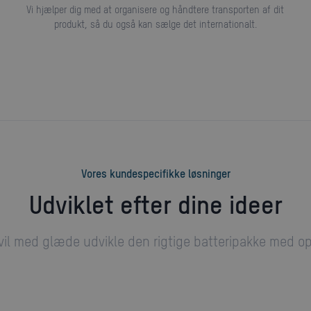
Vi hjælper dig med at organisere og håndtere transporten af dit
produkt, så du også kan sælge det internationalt.
Vores kundespecifikke løsninger
Udviklet efter dine ideer
il med glæde udvikle den rigtige batteripakke med opl