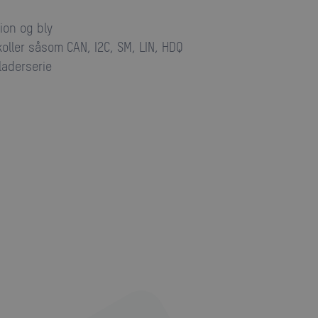
tion og bly
ller såsom CAN, I2C, SM, LIN, HDQ
laderserie