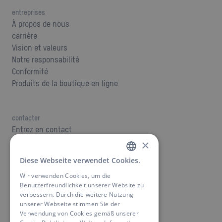
entreprises
À propos de nous
carrière
Vision et valeurs
Notre responsabilité
Conformité
Produits de la boutique en ligne
contacter
Entrez en contact
téléchargements
×
soutien
Diese Webseite verwendet Cookies.
GERMAN
Wir verwenden Cookies, um die
ENGLISH
Benutzerfreundlichkeit unserer Website zu
verbessern. Durch die weitere Nutzung
OEM - marque privée
unserer Webseite stimmen Sie der
Créez votre produit
Verwendung von Cookies gemäß unserer