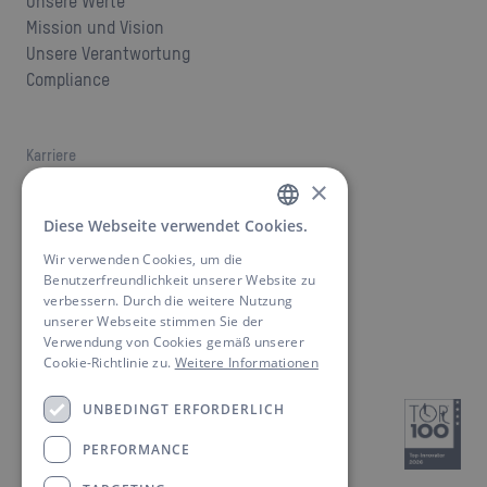
Unsere Werte
Mission und Vision
Unsere Verantwortung
Compliance
Karriere
Jobs
×
Karriere bei ANSMANN
Diese Webseite verwendet Cookies.
GERMAN
Wir verwenden Cookies, um die
ENGLISH
Benutzerfreundlichkeit unserer Website zu
Kontakt
verbessern. Durch die weitere Nutzung
Ansprechpartner finden
unserer Webseite stimmen Sie der
Downloads
Verwendung von Cookies gemäß unserer
Cookie-Richtlinie zu.
Weitere Informationen
UNBEDINGT ERFORDERLICH
PERFORMANCE