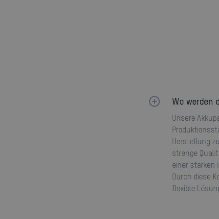
Wo werden d
Unsere Akkupacks werden sowohl in Deutschland als auch in China produziert. Wir haben
Produktionsstä
Herstellung zu
strenge Qualit
einer starken 
Durch diese K
flexible Lösun