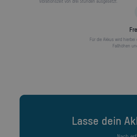
Vibrationszeit von drei Stunden ausgesetzt.
Fr
Für die Akkus wird hierbei
Fallhöhen und
Lasse dein A
Nach er