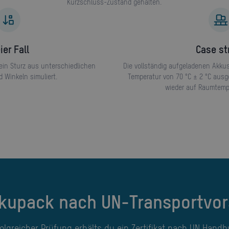
Kurzschluss-Zustand gehalten.
eier Fall
Case s
 ein Sturz aus unterschiedlichen
Die vollständig aufgeladenen Akku
 Winkeln simuliert.
Temperatur von 70 °C ± 2 °C ausg
wieder auf Raumtempe
kkupack nach UN-Transportvors
folgreicher Prüfung erhälts du ein Zertifikat nach UN Handb