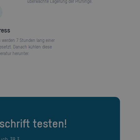
überwachte Lagerung der Prüflinge.
tress
s werden 7 Stunden lang einer
esetzt. Danach kühlen diese
ratur herunter.
chrift testen!
uch 38.3.