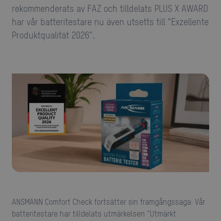
rekommenderats av FAZ och tilldelats PLUS X AWARD
har vår batteritestare nu även utsetts till ”Exzellente
Produktqualität 2026”.
ANSMANN Comfort Check fortsätter sin framgångssaga: Vår
batteritestare har tilldelats utmärkelsen ”Utmärkt