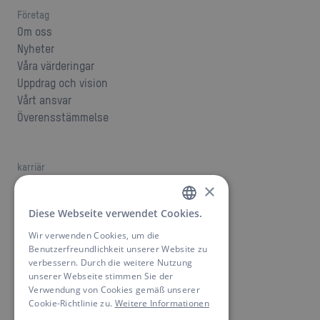
Företag
Om oss
Nyheter
Våra värderingar
Uppdrag och vision
Vårt ansvar
Överensstämmelse
karriär
jobb
×
Karriär hos ANSMANN
Diese Webseite verwendet Cookies.
GERMAN
Wir verwenden Cookies, um die
ENGLISH
Benutzerfreundlichkeit unserer Website zu
Kontakta oss
verbessern. Durch die weitere Nutzung
Hitta en kontaktperson
unserer Webseite stimmen Sie der
Nedladdningar
Verwendung von Cookies gemäß unserer
Cookie-Richtlinie zu.
Weitere Informationen