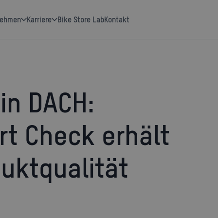
nehmen
Karriere
Bike Store Lab
Kontakt
t Check erhält
uktqualität