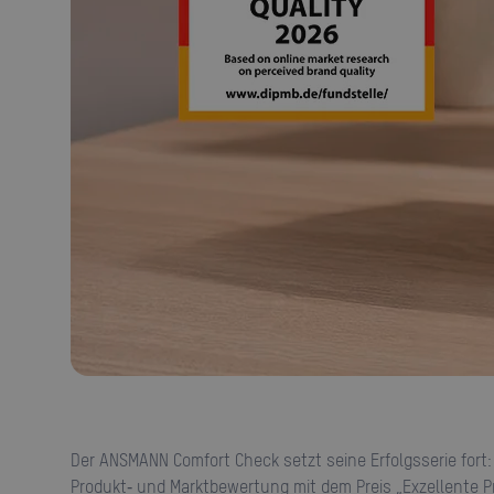
Der ANSMANN Comfort Check setzt seine Erfolgsserie fort: Unser Batterietester wurde vom Deutschen Institut für
Produkt‑ und Marktbewertung mit dem Preis „Exzellente P