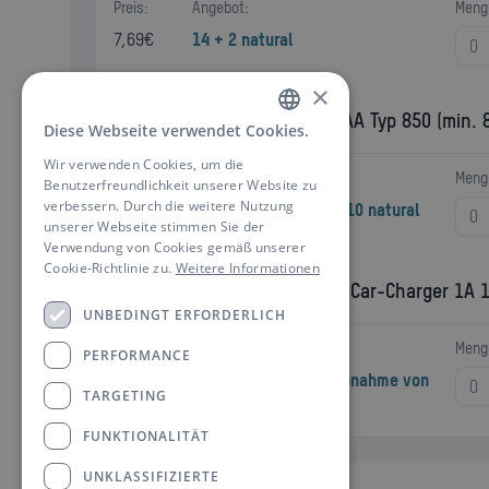
Preis:
Angebot:
Meng
7,69
€
14 + 2 natural
×
Dect NiMH Akku Micro AAA Typ 850 (min. 
Diese Webseite verwendet Cookies.
GERMAN
Wir verwenden Cookies, um die
ENGLISH
Preis:
Angebot:
Meng
Benutzerfreundlichkeit unserer Website zu
verbessern. Durch die weitere Nutzung
3,96
€
20 + 4 natural / 50 + 10 natural
unserer Webseite stimmen Sie der
Verwendung von Cookies gemäß unserer
Cookie-Richtlinie zu.
Weitere Informationen
KFZ-USB-Ladegerät USB Car-Charger 1A 1-
UNBEDINGT ERFORDERLICH
Preis:
Angebot:
Meng
PERFORMANCE
2,71
€
1,60 € je Stück bei Abnahme von
TARGETING
1 Display
FUNKTIONALITÄT
UNKLASSIFIZIERTE