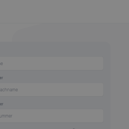
er
er