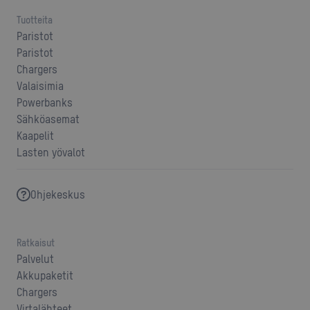
Tuotteita
Paristot
Paristot
Chargers
Valaisimia
Powerbanks
Sähköasemat
Kaapelit
Lasten yövalot
Ohjekeskus
Ratkaisut
Palvelut
Akkupaketit
Chargers
Virtalähteet