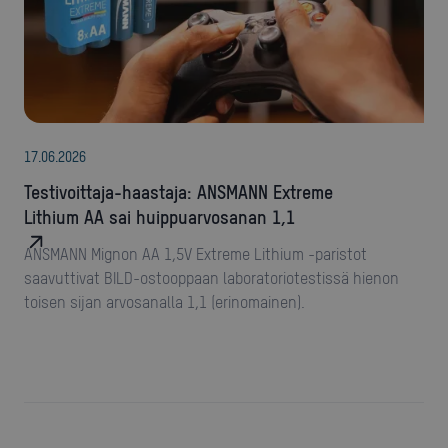
17
.
06
.
2026
Testivoittaja-haastaja: ANSMANN Extreme
Lithium AA sai huippuarvosanan 1,1
ANSMANN Mignon AA 1,5V Extreme Lithium -paristot
saavuttivat BILD-ostooppaan laboratoriotestissä hienon
toisen sijan arvosanalla 1,1 (erinomainen).