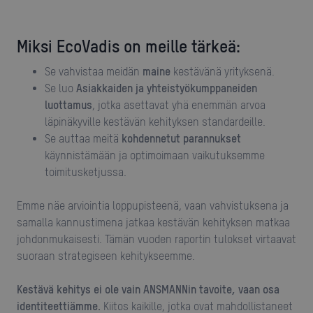
Miksi EcoVadis on meille tärkeä:
Se vahvistaa meidän
maine
kestävänä yrityksenä.
Se luo
Asiakkaiden ja yhteistyökumppaneiden
luottamus
, jotka asettavat yhä enemmän arvoa
läpinäkyville kestävän kehityksen standardeille.
Se auttaa meitä
kohdennetut parannukset
käynnistämään ja optimoimaan vaikutuksemme
toimitusketjussa.
Emme näe arviointia loppupisteenä, vaan vahvistuksena ja
samalla kannustimena jatkaa kestävän kehityksen matkaa
johdonmukaisesti. Tämän vuoden raportin tulokset virtaavat
suoraan strategiseen kehitykseemme.
Kestävä kehitys ei ole vain ANSMANNin tavoite, vaan osa
identiteettiämme.
Kiitos kaikille, jotka ovat mahdollistaneet