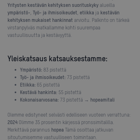
Yritysten kestävän kehityksen suorituskyky
alueilla
ympäristö-
,
Työ- ja ihmisoikeudet
,
etiikka
ja
kestävän
kehityksen mukaiset hankinnat
arvioitu. Palkinto on tärkeä
virstanpylväs matkallamme kohti suurempaa
vastuullisuutta ja kestävyyttä.
Yleiskatsaus katsauksestamme:
ympäristö:
83 pistettä
Työ- ja ihmisoikeudet:
73 pistettä
Etiikka:
65 pistettä
Kestävä hankinta:
55 pistettä
Kokonaisarvosana:
73 pistettä →
hopeamitali
Olemme edistyneet selvästi edelliseen vuoteen verrattuna:
2024
Olimme 35 prosentin kärjessä pronssimitalilla.
Merkittävä parannus
hopea
Tämä osoittaa jatkuvan
sitoutumisemme vastuulliseen toimintaan.