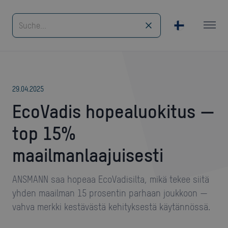
29
.
04
.
2025
EcoVadis hopealuokitus —
top 15%
maailmanlaajuisesti
ANSMANN saa hopeaa EcoVadisilta, mikä tekee siitä
yhden maailman 15 prosentin parhaan joukkoon —
vahva merkki kestävästä kehityksestä käytännössä.