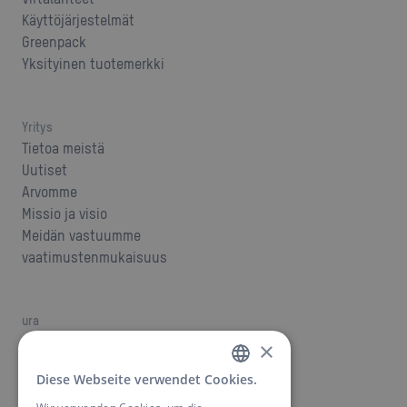
Käyttöjärjestelmät
Greenpack
Yksityinen tuotemerkki
Yritys
Tietoa meistä
Uutiset
Arvomme
Missio ja visio
Meidän vastuumme
vaatimustenmukaisuus
ura
työpaikkoja
×
Ura ANSMANNilla
Diese Webseite verwendet Cookies.
GERMAN