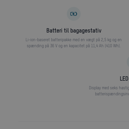
Batteri til bagagestativ
Li-ion-baseret batteripakke med en vægt på 2,5 kg og en
spænding på 36 V og en kapacitet på 11,4 Ah (410 Wh).
LE
Display med seks hastighedsniveauer, glidehjælp, en
batterispændingsind