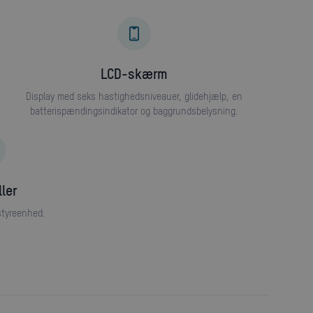
LCD-skærm
Display med seks hastighedsniveauer, glidehjælp, en
batterispændingsindikator og baggrundsbelysning.
ller
styreenhed.