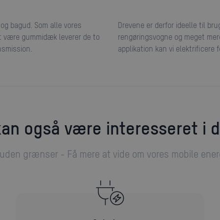
og bagud. Som alle vores
Drevene er derfor ideelle til br
ket være gummidæk leverer de to
rengøringsvogne og meget mere.
nsmission.
applikation kan vi elektrificere f
 kan også være interesseret i 
 uden grænser - Få mere at vide om vores mobile energ