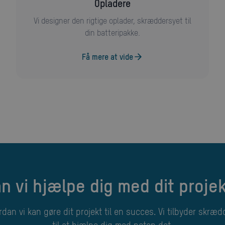
opladere
Vi designer den rigtige oplader, skræddersyet til
din batteripakke.
Få mere at vide
an vi hjælpe dig med dit proje