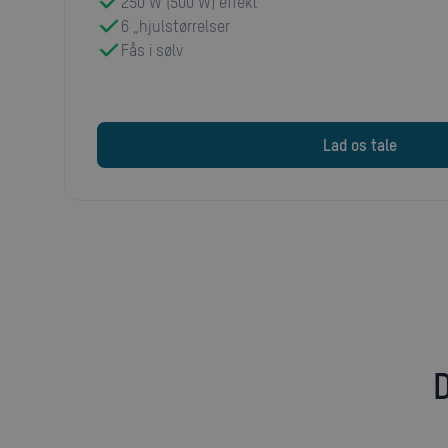
250 W (500 W) effekt
6 „hjulstørrelser
Fås i sølv
Lad os tale