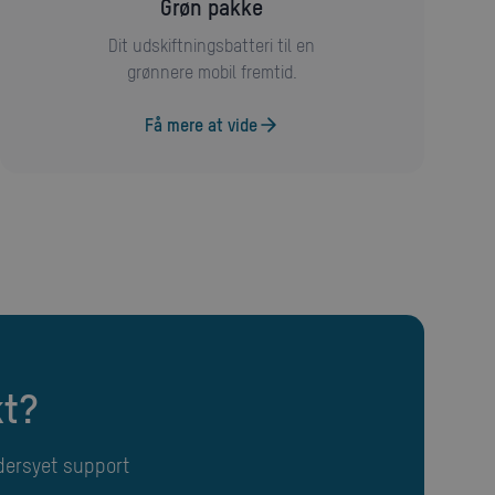
Grøn pakke
Dit udskiftningsbatteri til en
grønnere mobil fremtid.
Få mere at vide
kt?