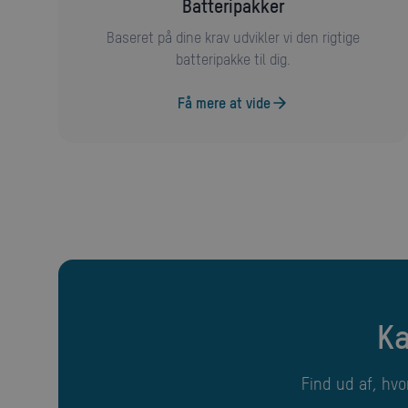
batteripakker
Baseret på dine krav udvikler vi den rigtige
batteripakke til dig.
Få mere at vide
K
Find ud af, hvordan vi kan gøre dit projekt til en succes. Vi tilbyder skræddersyet support