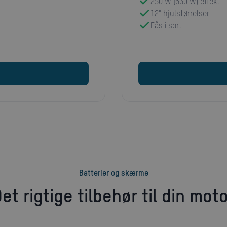
250 W (630 W) effekt
12" hjulstørrelser
Fås i sort
Batterier og skærme
Det rigtige tilbehør til din mot