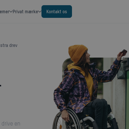
temer
Privat mærke
Kontakt os
kstra drev
-