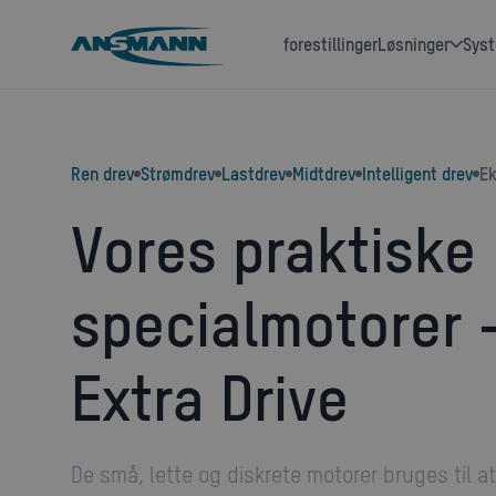
forestillinger
løsninger
sys
Ren drev
Strømdrev
Lastdrev
Midtdrev
Intelligent drev
E
Vores praktiske
specialmotorer 
Extra Drive
De små, lette og diskrete motorer bruges til at drive en