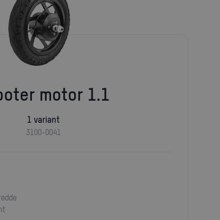
cooter motor 1.1
1 variant
3100-0041
redde
nt