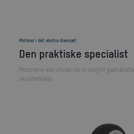
Motorer i det ekstra drevsæt
Den praktiske specialist
Motorerne kan styres via et valgfrit gashåndta
skubbehjælp.