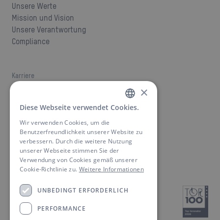
Unsere Werte
Mission und Vision
Unsere Verantwortung
Compliance
Karriere
Jobs
×
Karriere bei ANSMANN
Diese Webseite verwendet Cookies.
GERMAN
Wir verwenden Cookies, um die
ENGLISH
Benutzerfreundlichkeit unserer Website zu
Kontakt
verbessern. Durch die weitere Nutzung
Ansprechpartner finden
unserer Webseite stimmen Sie der
Downloads
Verwendung von Cookies gemäß unserer
Cookie-Richtlinie zu.
Weitere Informationen
UNBEDINGT ERFORDERLICH
PERFORMANCE