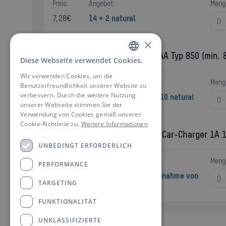
Preis:
Angebot:
Meng
7,28
€
14 + 2 natural
×
Dect NiMH Akku Micro AAA Typ 850 (min. 
Diese Webseite verwendet Cookies.
GERMAN
Wir verwenden Cookies, um die
ENGLISH
Preis:
Angebot:
Meng
Benutzerfreundlichkeit unserer Website zu
verbessern. Durch die weitere Nutzung
3,81
€
20 + 4 natural / 50 + 10 natural
unserer Webseite stimmen Sie der
Verwendung von Cookies gemäß unserer
Cookie-Richtlinie zu.
Weitere Informationen
KFZ-USB-Ladegerät USB Car-Charger 1A 1-
UNBEDINGT ERFORDERLICH
Preis:
Angebot:
Meng
PERFORMANCE
-
€
1,60 € je Stück bei Abnahme von
TARGETING
1 Display
FUNKTIONALITÄT
UNKLASSIFIZIERTE