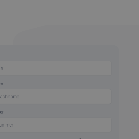
er
er