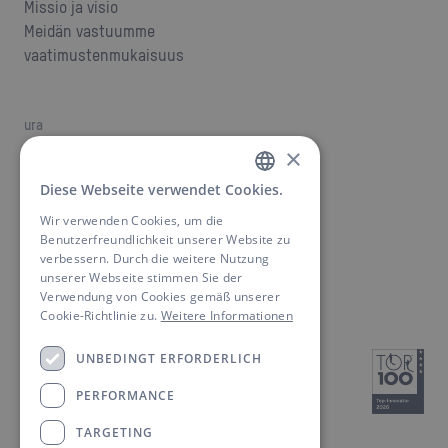
Missio ja visio
Meidän vastuumme
vaatimustenmukaisuus
ura
työpaikkoja
×
Ura ANSMANNilla
Diese Webseite verwendet Cookies.
GERMAN
Wir verwenden Cookies, um die
ENGLISH
Benutzerfreundlichkeit unserer Website zu
Ota yhteyttä
verbessern. Durch die weitere Nutzung
Etsi yhteyshenkilö
unserer Webseite stimmen Sie der
Lataukset
Verwendung von Cookies gemäß unserer
Cookie-Richtlinie zu.
Weitere Informationen
UNBEDINGT ERFORDERLICH
PERFORMANCE
TARGETING