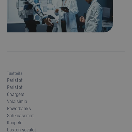
Tuotteita
Paristot
Paristot
Chargers
Valaisimia
Powerbanks
Sähköasemat
Kaapelit
Lasten yövalot