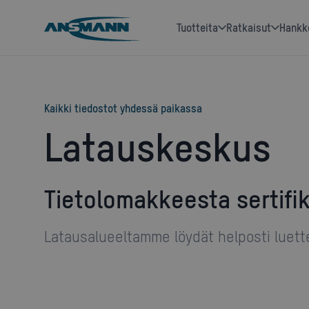
tuotteita
ratkaisut
hankk
Kaikki tiedostot yhdessä paikassa
Latauskeskus
Tietolomakkeesta sertifi
Latausalueeltamme löydät helposti luettel