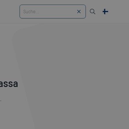
kassa
.