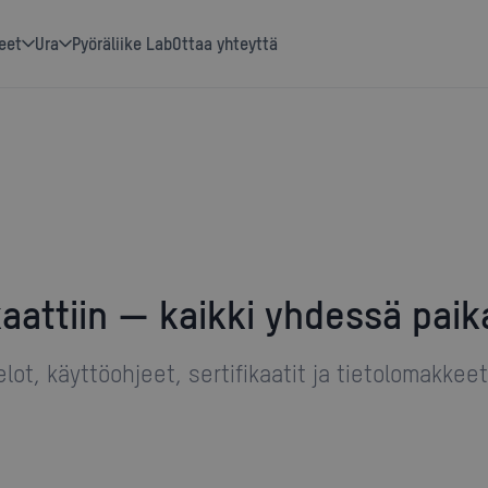
eet
ura
Pyöräliike Lab
Ottaa yhteyttä
kaattiin — kaikki yhdessä pai
ot, käyttöohjeet, sertifikaatit ja tietolomakkeet