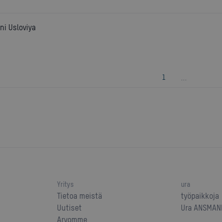
ni Usloviya
...
1
Yritys
ura
Tietoa meistä
työpaikkoja
Uutiset
Ura ANSMANN
Arvomme