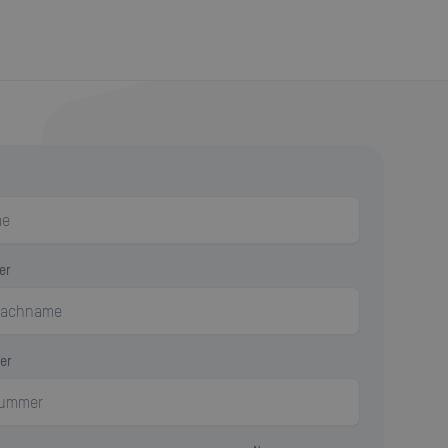
er
er