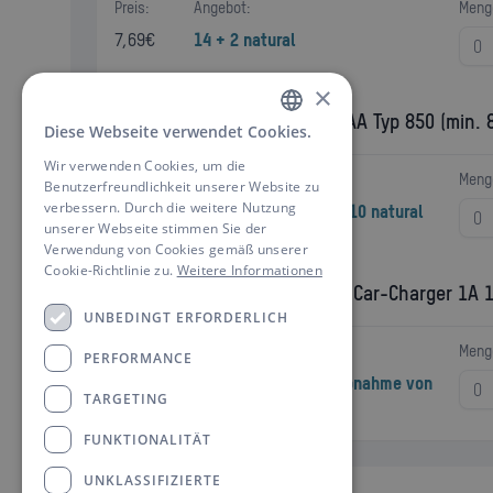
Preis:
Angebot:
Meng
7,69
€
14 + 2 natural
×
Dect NiMH Akku Micro AAA Typ 850 (min. 
Diese Webseite verwendet Cookies.
GERMAN
Wir verwenden Cookies, um die
ENGLISH
Preis:
Angebot:
Meng
Benutzerfreundlichkeit unserer Website zu
verbessern. Durch die weitere Nutzung
3,70
€
20 + 4 natural / 50 + 10 natural
unserer Webseite stimmen Sie der
Verwendung von Cookies gemäß unserer
Cookie-Richtlinie zu.
Weitere Informationen
KFZ-USB-Ladegerät USB Car-Charger 1A 1-
UNBEDINGT ERFORDERLICH
Preis:
Angebot:
Meng
PERFORMANCE
2,74
€
1,60 € je Stück bei Abnahme von
TARGETING
1 Display
FUNKTIONALITÄT
UNKLASSIFIZIERTE