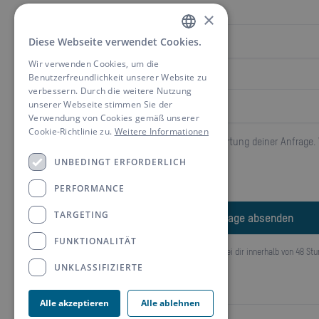
Email
×
Diese Webseite verwendet Cookies.
GERMAN
Wir verwenden Cookies, um die
ENGLISH
Benutzerfreundlichkeit unserer Website zu
Telefon
verbessern. Durch die weitere Nutzung
unserer Webseite stimmen Sie der
Verwendung von Cookies gemäß unserer
Cookie-Richtlinie zu.
Weitere Informationen
Wir verwenden deine Angaben zur Beantwortung deiner Anfrage. 
du in unseren
Datenschutzbestimmungen
.
UNBEDINGT ERFORDERLICH
PERFORMANCE
TARGETING
FUNKTIONALITÄT
Wir melden uns bei dir innerhalb von 48 Stu
UNKLASSIFIZIERTE
Alle akzeptieren
Alle ablehnen