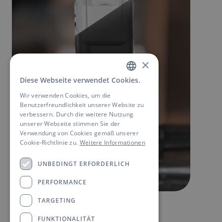
×
Diese Webseite verwendet Cookies.
GERMAN
Wir verwenden Cookies, um die
ENGLISH
Benutzerfreundlichkeit unserer Website zu
verbessern. Durch die weitere Nutzung
unserer Webseite stimmen Sie der
Verwendung von Cookies gemäß unserer
Cookie-Richtlinie zu.
Weitere Informationen
UNBEDINGT ERFORDERLICH
PERFORMANCE
TARGETING
FUNKTIONALITÄT